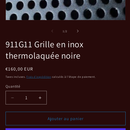
m
2
d
u
f
Ouvrir
m
le
média
de
1
/
2
1
dans
911G11 Grille en inox
une
fenêtre
thermolaquée noire
modale
Prix
€160,00 EUR
habituel
Taxes incluses.
Frais d'expédition
calculés à l'étape de paiement.
Quantité
Réduire
Augmenter
la
la
quantité
quantité
de
de
Ajouter au panier
911G11
911G11