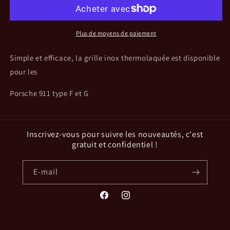
Grille
Grille
en
en
inox
inox
thermolaquée
thermolaquée
Plus de moyens de paiement
noire
noire
Simple et efficace, la grille inox thermolaquée est disponible
pour les
Porsche 911 type F et G
Inscrivez-vous pour suivre les nouveautés, c'est
gratuit et confidentiel !
E-mail
Facebook
Instagram